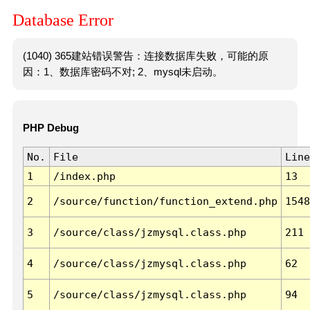
Database Error
(1040) 365建站错误警告：连接数据库失败，可能的原
因：1、数据库密码不对; 2、mysql未启动。
PHP Debug
No.
File
Line
1
/index.php
13
2
/source/function/function_extend.php
1548
3
/source/class/jzmysql.class.php
211
4
/source/class/jzmysql.class.php
62
5
/source/class/jzmysql.class.php
94