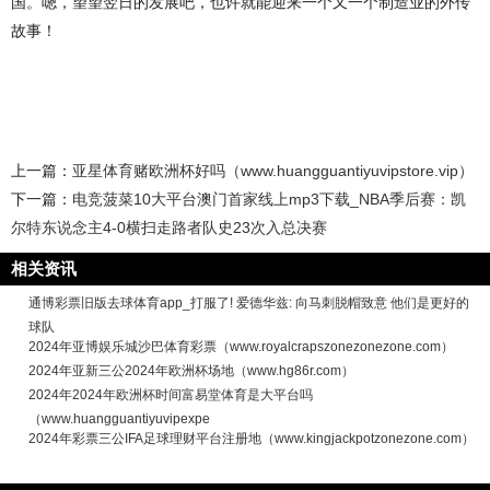
国。嗯，望望翌日的发展吧，也许就能迎来一个又一个制造业的外传
故事！
上一篇：
亚星体育赌欧洲杯好吗（www.huangguantiyuvipstore.vip）
下一篇：
电竞菠菜10大平台澳门首家线上mp3下载_NBA季后赛：凯
尔特东说念主4-0横扫走路者队史23次入总决赛
相关资讯
通博彩票旧版去球体育app_打服了! 爱德华兹: 向马刺脱帽致意 他们是更好的
球队
2024年亚博娱乐城沙巴体育彩票（www.royalcrapszonezonezone.com）
2024年亚新三公2024年欧洲杯场地（www.hg86r.com）
2024年2024年欧洲杯时间富易堂体育是大平台吗
（www.huangguantiyuvipexpe
2024年彩票三公IFA足球理财平台注册地（www.kingjackpotzonezone.com）