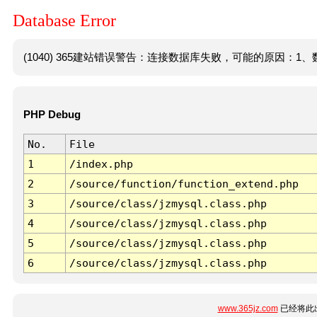
Database Error
(1040) 365建站错误警告：连接数据库失败，可能的原因：1、数
PHP Debug
No.
File
1
/index.php
2
/source/function/function_extend.php
3
/source/class/jzmysql.class.php
4
/source/class/jzmysql.class.php
5
/source/class/jzmysql.class.php
6
/source/class/jzmysql.class.php
www.365jz.com
已经将此