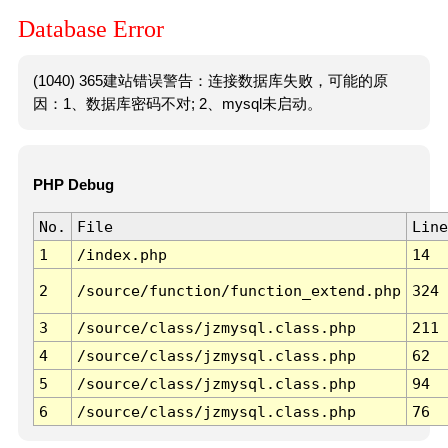
Database Error
(1040) 365建站错误警告：连接数据库失败，可能的原
因：1、数据库密码不对; 2、mysql未启动。
PHP Debug
No.
File
Line
1
/index.php
14
2
/source/function/function_extend.php
324
3
/source/class/jzmysql.class.php
211
4
/source/class/jzmysql.class.php
62
5
/source/class/jzmysql.class.php
94
6
/source/class/jzmysql.class.php
76