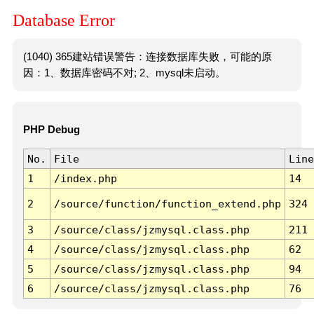
Database Error
(1040) 365建站错误警告：连接数据库失败，可能的原
因：1、数据库密码不对; 2、mysql未启动。
PHP Debug
No.
File
Line
1
/index.php
14
2
/source/function/function_extend.php
324
3
/source/class/jzmysql.class.php
211
4
/source/class/jzmysql.class.php
62
5
/source/class/jzmysql.class.php
94
6
/source/class/jzmysql.class.php
76