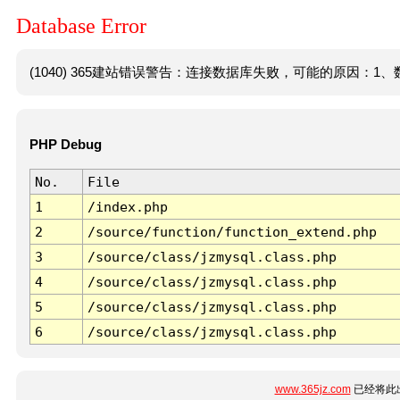
Database Error
(1040) 365建站错误警告：连接数据库失败，可能的原因：1、数
PHP Debug
No.
File
1
/index.php
2
/source/function/function_extend.php
3
/source/class/jzmysql.class.php
4
/source/class/jzmysql.class.php
5
/source/class/jzmysql.class.php
6
/source/class/jzmysql.class.php
www.365jz.com
已经将此