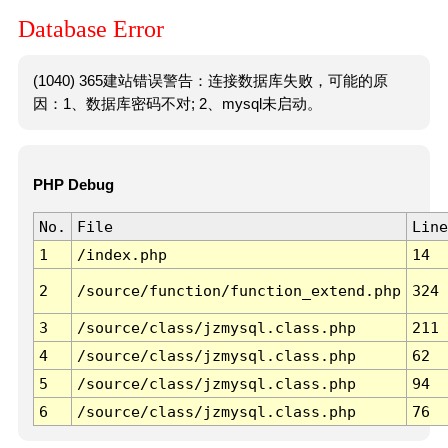
Database Error
(1040) 365建站错误警告：连接数据库失败，可能的原
因：1、数据库密码不对; 2、mysql未启动。
PHP Debug
No.
File
Line
1
/index.php
14
2
/source/function/function_extend.php
324
3
/source/class/jzmysql.class.php
211
4
/source/class/jzmysql.class.php
62
5
/source/class/jzmysql.class.php
94
6
/source/class/jzmysql.class.php
76