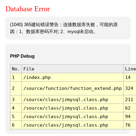
Database Error
(1040) 365建站错误警告：连接数据库失败，可能的原
因：1、数据库密码不对; 2、mysql未启动。
PHP Debug
No.
File
Line
1
/index.php
14
2
/source/function/function_extend.php
324
3
/source/class/jzmysql.class.php
211
4
/source/class/jzmysql.class.php
62
5
/source/class/jzmysql.class.php
94
6
/source/class/jzmysql.class.php
76