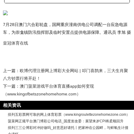
7月28日澳门六合彩轮盘，国网重庆潼南供电公司调配一台应急电源
车，为崇龛镇防汛指挥部及临时安置点提供电源保障。通讯员 李旭 摄
皇冠体育在线
上一篇：
欧博代理注册网上博彩大全网站 | 叩门喜鹊来，三大生肖聚
八方钞票行将开赴！
下一篇：
澳门菠菜游戏平台体育直播app如何变现
（www.kingofbetszonehomehome.com）
相关资讯
排列五彩票网可靠的网上体育彩票（www.kingroulettezonehomezone.com）
菠菜网正规平台澳门博彩公司电话_国度发改委：展望来岁CPI将柔顺回升
排列三三公博彩对冲好做吗_好意思好请托丨把家种在公园畔，与鲜氧生计撞