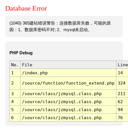
Database Error
(1040) 365建站错误警告：连接数据库失败，可能的原
因：1、数据库密码不对; 2、mysql未启动。
PHP Debug
No.
File
Line
1
/index.php
14
2
/source/function/function_extend.php
324
3
/source/class/jzmysql.class.php
211
4
/source/class/jzmysql.class.php
62
5
/source/class/jzmysql.class.php
94
6
/source/class/jzmysql.class.php
76