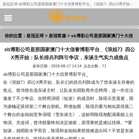
皇冠足球-sb博彩公司是那国家澳门十大信誉博彩平台_《浪姐7》四公X秀开始：
队长排兵列阵引争议，东谈主气实力成焦点
你的位置：
皇冠足球
>
皇冠客服
> sb博彩公司是那国家澳门十大信
sb博彩公司是那国家澳门十大信誉博彩平台_《浪姐7》四公
誉博彩平台_《浪姐7》四公X秀开始：队长排兵列阵引争议，东谈主
X秀开始：队长排兵列阵引争议，东谈主气实力成焦点
气实力成焦点
发布日期：2026-06-17 14:14 点击次数：71
sb博彩公司是那国家澳门十大信誉博彩平台_
在《浪姐7》四公X秀开始，队长们的排兵列阵成为了世东谈主存眷的
焦点。曾沛慈在选东谈主时，让队友先唱歌再作念聘用，这一作念法
激发了不少争议。在聘用演唱《短发》的成员时，陈瑶示意退避，因
为谢楠还莫得第二个舞台契机。即便如斯，陈瑶仍要与相似莫得第二
个舞台的金灿灿竞争演唱《雪东谈主》，这标明陈瑶相配渴慕能上台
饰演。关连词，曾沛慈最终却决定抽签，原理果然是难以抉择。**要
知谈，就唱歌水平而言，陈瑶和金灿灿果然很难选出吗？不管是东谈
主气依然实力，陈瑶似乎齐更胜一筹吧！**