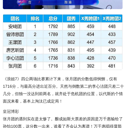
《浪姐7》四公两场比赛累计下来，张月团的分数低得悯恻，仅有
1716分，与最高分进出近百分。天然与倒数第二的李心洁团只差二十
几分，但独一没达到前两名，就齐处于危机团的位置，以代斯的个情
面况来看，基本上淘汰已成定局！
皇冠博彩
张月团的遇到实在是太惨了。酿成如斯大票差的原因是万千惠输给了
孙怡100票，这分数一出来，谁看了齐会认为离谱！万千惠唱得显豁