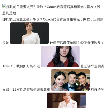
娜扎前卫资源太强引争议？Coach代言背后真相曝光，网友：没思到
是她
孙俪产后颜值被嘲？42岁舒服恢复：
13年了，我何如可能不老
张艺谋严选的谋
女郎！25岁刘浩存颜值爆表真相
刘诗诗吴