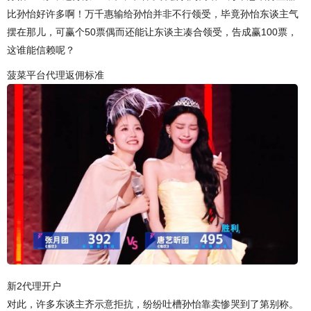
比孙怡好许多啊！万千惠输给孙怡并非不行领受，毕竟孙怡东谈主气
摆在那儿，可赢个50票偶而还能让东谈主凑合领受，告成赢100票，
这谁能信赖呢？
菠菜平台代理返佣标准
新2代理开户
对此，许多东谈主齐示意拒抗，纷纷吐槽孙怡靠卖惨哭到了第别称。