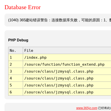
Database Error
(1040) 365建站错误警告：连接数据库失败，可能的原因：1、数
PHP Debug
No.
File
1
/index.php
2
/source/function/function_extend.php
3
/source/class/jzmysql.class.php
4
/source/class/jzmysql.class.php
5
/source/class/jzmysql.class.php
6
/source/class/jzmysql.class.php
www.365jz.com
已经将此