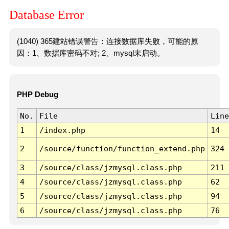
Database Error
(1040) 365建站错误警告：连接数据库失败，可能的原
因：1、数据库密码不对; 2、mysql未启动。
PHP Debug
No.
File
Line
1
/index.php
14
2
/source/function/function_extend.php
324
3
/source/class/jzmysql.class.php
211
4
/source/class/jzmysql.class.php
62
5
/source/class/jzmysql.class.php
94
6
/source/class/jzmysql.class.php
76