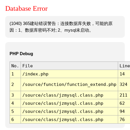
Database Error
(1040) 365建站错误警告：连接数据库失败，可能的原
因：1、数据库密码不对; 2、mysql未启动。
PHP Debug
No.
File
Line
1
/index.php
14
2
/source/function/function_extend.php
324
3
/source/class/jzmysql.class.php
211
4
/source/class/jzmysql.class.php
62
5
/source/class/jzmysql.class.php
94
6
/source/class/jzmysql.class.php
76