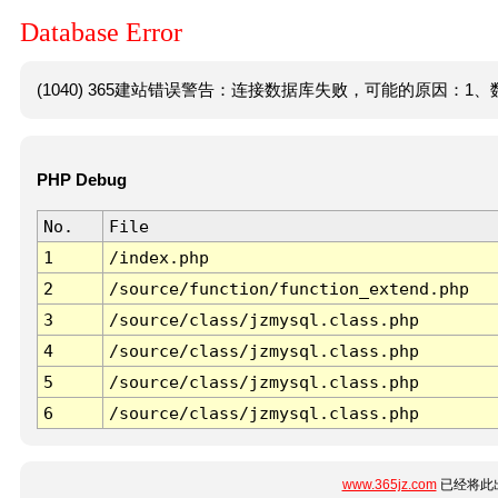
Database Error
(1040) 365建站错误警告：连接数据库失败，可能的原因：1、数
PHP Debug
No.
File
1
/index.php
2
/source/function/function_extend.php
3
/source/class/jzmysql.class.php
4
/source/class/jzmysql.class.php
5
/source/class/jzmysql.class.php
6
/source/class/jzmysql.class.php
www.365jz.com
已经将此