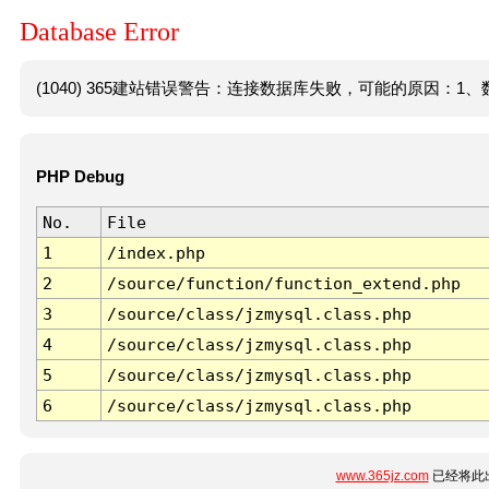
Database Error
(1040) 365建站错误警告：连接数据库失败，可能的原因：1、数
PHP Debug
No.
File
1
/index.php
2
/source/function/function_extend.php
3
/source/class/jzmysql.class.php
4
/source/class/jzmysql.class.php
5
/source/class/jzmysql.class.php
6
/source/class/jzmysql.class.php
www.365jz.com
已经将此