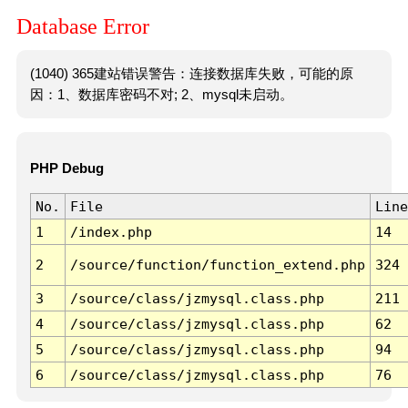
Database Error
(1040) 365建站错误警告：连接数据库失败，可能的原
因：1、数据库密码不对; 2、mysql未启动。
PHP Debug
No.
File
Line
1
/index.php
14
2
/source/function/function_extend.php
324
3
/source/class/jzmysql.class.php
211
4
/source/class/jzmysql.class.php
62
5
/source/class/jzmysql.class.php
94
6
/source/class/jzmysql.class.php
76