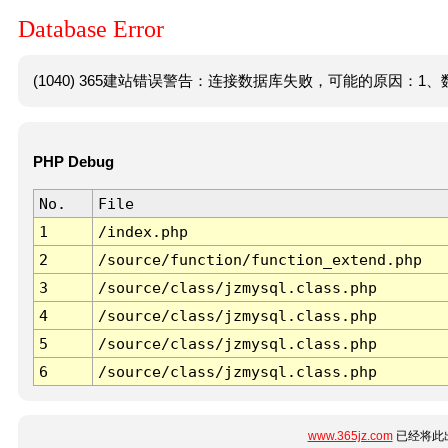
Database Error
(1040) 365建站错误警告：连接数据库失败，可能的原因：1、数
PHP Debug
No.
File
1
/index.php
2
/source/function/function_extend.php
3
/source/class/jzmysql.class.php
4
/source/class/jzmysql.class.php
5
/source/class/jzmysql.class.php
6
/source/class/jzmysql.class.php
www.365jz.com
已经将此