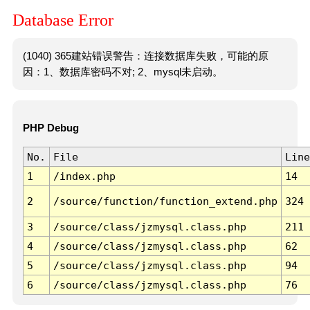
Database Error
(1040) 365建站错误警告：连接数据库失败，可能的原
因：1、数据库密码不对; 2、mysql未启动。
PHP Debug
No.
File
Line
1
/index.php
14
2
/source/function/function_extend.php
324
3
/source/class/jzmysql.class.php
211
4
/source/class/jzmysql.class.php
62
5
/source/class/jzmysql.class.php
94
6
/source/class/jzmysql.class.php
76