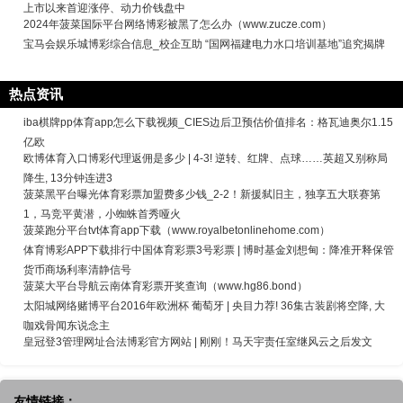
上市以来首迎涨停、动力价钱盘中
2024年菠菜国际平台网络博彩被黑了怎么办（www.zucze.com）
宝马会娱乐城博彩综合信息_校企互助 “国网福建电力水口培训基地”追究揭牌
热点资讯
iba棋牌pp体育app怎么下载视频_CIES边后卫预估价值排名：格瓦迪奥尔1.15
亿欧
欧博体育入口博彩代理返佣是多少 | 4-3! 逆转、红牌、点球……英超又别称局
降生, 13分钟连进3
菠菜黑平台曝光体育彩票加盟费多少钱_2-2！新援弑旧主，独享五大联赛第
1，马竞平黄潜，小蜘蛛首秀哑火
菠菜跑分平台tvt体育app下载（www.royalbetonlinehome.com）
体育博彩APP下载排行中国体育彩票3号彩票 | 博时基金刘想甸：降准开释保管
货币商场利率清静信号
菠菜大平台导航云南体育彩票开奖查询（www.hg86.bond）
太阳城网络赌博平台2016年欧洲杯 葡萄牙 | 央目力荐! 36集古装剧将空降, 大
咖戏骨闻东说念主
皇冠登3管理网址合法博彩官方网站 | 刚刚！马天宇责任室继风云之后发文
友情链接：