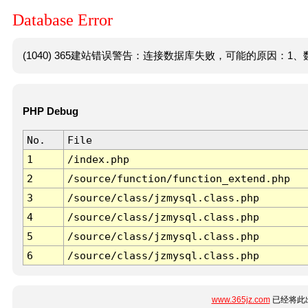
Database Error
(1040) 365建站错误警告：连接数据库失败，可能的原因：1、数
PHP Debug
No.
File
1
/index.php
2
/source/function/function_extend.php
3
/source/class/jzmysql.class.php
4
/source/class/jzmysql.class.php
5
/source/class/jzmysql.class.php
6
/source/class/jzmysql.class.php
www.365jz.com
已经将此