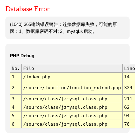
Database Error
(1040) 365建站错误警告：连接数据库失败，可能的原
因：1、数据库密码不对; 2、mysql未启动。
PHP Debug
No.
File
Line
1
/index.php
14
2
/source/function/function_extend.php
324
3
/source/class/jzmysql.class.php
211
4
/source/class/jzmysql.class.php
62
5
/source/class/jzmysql.class.php
94
6
/source/class/jzmysql.class.php
76