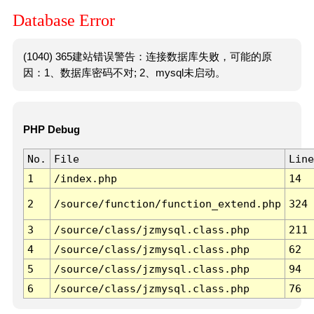
Database Error
(1040) 365建站错误警告：连接数据库失败，可能的原
因：1、数据库密码不对; 2、mysql未启动。
PHP Debug
No.
File
Line
1
/index.php
14
2
/source/function/function_extend.php
324
3
/source/class/jzmysql.class.php
211
4
/source/class/jzmysql.class.php
62
5
/source/class/jzmysql.class.php
94
6
/source/class/jzmysql.class.php
76