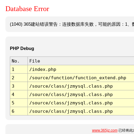
Database Error
(1040) 365建站错误警告：连接数据库失败，可能的原因：1、数
PHP Debug
No.
File
1
/index.php
2
/source/function/function_extend.php
3
/source/class/jzmysql.class.php
4
/source/class/jzmysql.class.php
5
/source/class/jzmysql.class.php
6
/source/class/jzmysql.class.php
www.365jz.com
已经将此