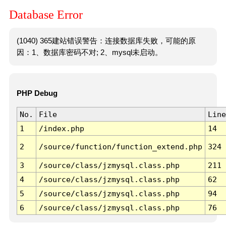
Database Error
(1040) 365建站错误警告：连接数据库失败，可能的原
因：1、数据库密码不对; 2、mysql未启动。
PHP Debug
No.
File
Line
1
/index.php
14
2
/source/function/function_extend.php
324
3
/source/class/jzmysql.class.php
211
4
/source/class/jzmysql.class.php
62
5
/source/class/jzmysql.class.php
94
6
/source/class/jzmysql.class.php
76