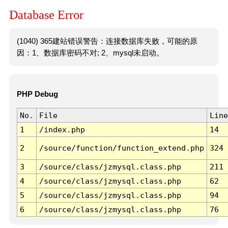
Database Error
(1040) 365建站错误警告：连接数据库失败，可能的原
因：1、数据库密码不对; 2、mysql未启动。
PHP Debug
No.
File
Line
1
/index.php
14
2
/source/function/function_extend.php
324
3
/source/class/jzmysql.class.php
211
4
/source/class/jzmysql.class.php
62
5
/source/class/jzmysql.class.php
94
6
/source/class/jzmysql.class.php
76