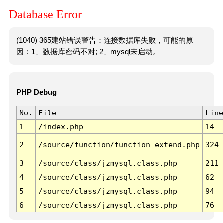
Database Error
(1040) 365建站错误警告：连接数据库失败，可能的原
因：1、数据库密码不对; 2、mysql未启动。
PHP Debug
No.
File
Line
1
/index.php
14
2
/source/function/function_extend.php
324
3
/source/class/jzmysql.class.php
211
4
/source/class/jzmysql.class.php
62
5
/source/class/jzmysql.class.php
94
6
/source/class/jzmysql.class.php
76