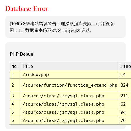
Database Error
(1040) 365建站错误警告：连接数据库失败，可能的原
因：1、数据库密码不对; 2、mysql未启动。
PHP Debug
No.
File
Line
1
/index.php
14
2
/source/function/function_extend.php
324
3
/source/class/jzmysql.class.php
211
4
/source/class/jzmysql.class.php
62
5
/source/class/jzmysql.class.php
94
6
/source/class/jzmysql.class.php
76