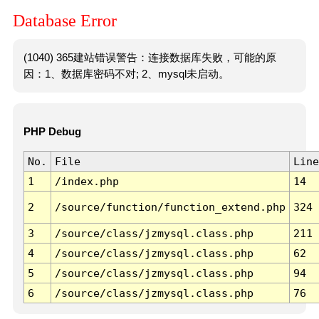
Database Error
(1040) 365建站错误警告：连接数据库失败，可能的原
因：1、数据库密码不对; 2、mysql未启动。
PHP Debug
No.
File
Line
1
/index.php
14
2
/source/function/function_extend.php
324
3
/source/class/jzmysql.class.php
211
4
/source/class/jzmysql.class.php
62
5
/source/class/jzmysql.class.php
94
6
/source/class/jzmysql.class.php
76