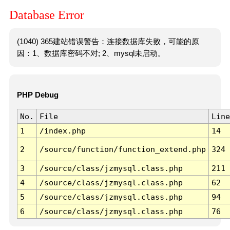
Database Error
(1040) 365建站错误警告：连接数据库失败，可能的原
因：1、数据库密码不对; 2、mysql未启动。
PHP Debug
No.
File
Line
1
/index.php
14
2
/source/function/function_extend.php
324
3
/source/class/jzmysql.class.php
211
4
/source/class/jzmysql.class.php
62
5
/source/class/jzmysql.class.php
94
6
/source/class/jzmysql.class.php
76