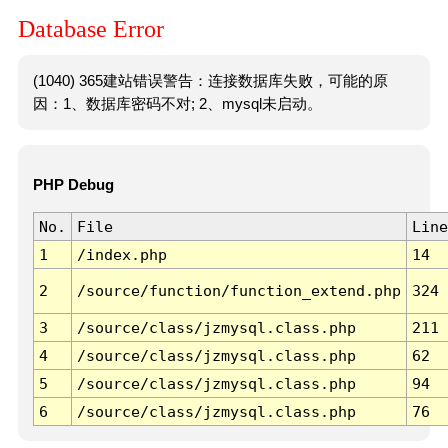
Database Error
(1040) 365建站错误警告：连接数据库失败，可能的原
因：1、数据库密码不对; 2、mysql未启动。
PHP Debug
No.
File
Line
1
/index.php
14
2
/source/function/function_extend.php
324
3
/source/class/jzmysql.class.php
211
4
/source/class/jzmysql.class.php
62
5
/source/class/jzmysql.class.php
94
6
/source/class/jzmysql.class.php
76