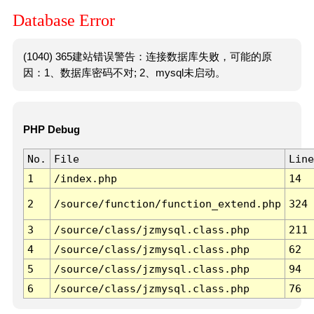
Database Error
(1040) 365建站错误警告：连接数据库失败，可能的原
因：1、数据库密码不对; 2、mysql未启动。
PHP Debug
No.
File
Line
1
/index.php
14
2
/source/function/function_extend.php
324
3
/source/class/jzmysql.class.php
211
4
/source/class/jzmysql.class.php
62
5
/source/class/jzmysql.class.php
94
6
/source/class/jzmysql.class.php
76