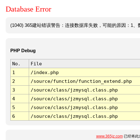
Database Error
(1040) 365建站错误警告：连接数据库失败，可能的原因：1、数
PHP Debug
No.
File
1
/index.php
2
/source/function/function_extend.php
3
/source/class/jzmysql.class.php
4
/source/class/jzmysql.class.php
5
/source/class/jzmysql.class.php
6
/source/class/jzmysql.class.php
www.365jz.com
已经将此