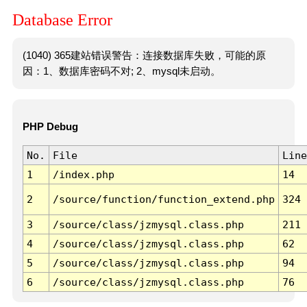
Database Error
(1040) 365建站错误警告：连接数据库失败，可能的原
因：1、数据库密码不对; 2、mysql未启动。
PHP Debug
No.
File
Line
1
/index.php
14
2
/source/function/function_extend.php
324
3
/source/class/jzmysql.class.php
211
4
/source/class/jzmysql.class.php
62
5
/source/class/jzmysql.class.php
94
6
/source/class/jzmysql.class.php
76