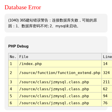
Database Error
(1040) 365建站错误警告：连接数据库失败，可能的原
因：1、数据库密码不对; 2、mysql未启动。
PHP Debug
No.
File
Line
1
/index.php
14
2
/source/function/function_extend.php
324
3
/source/class/jzmysql.class.php
211
4
/source/class/jzmysql.class.php
62
5
/source/class/jzmysql.class.php
94
6
/source/class/jzmysql.class.php
76