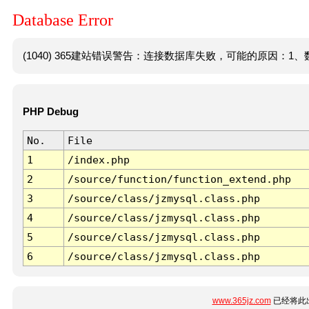
Database Error
(1040) 365建站错误警告：连接数据库失败，可能的原因：1、数
PHP Debug
No.
File
1
/index.php
2
/source/function/function_extend.php
3
/source/class/jzmysql.class.php
4
/source/class/jzmysql.class.php
5
/source/class/jzmysql.class.php
6
/source/class/jzmysql.class.php
www.365jz.com
已经将此