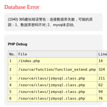
Database Error
(1040) 365建站错误警告：连接数据库失败，可能的原
因：1、数据库密码不对; 2、mysql未启动。
PHP Debug
No.
File
Line
1
/index.php
14
2
/source/function/function_extend.php
324
3
/source/class/jzmysql.class.php
211
4
/source/class/jzmysql.class.php
62
5
/source/class/jzmysql.class.php
94
6
/source/class/jzmysql.class.php
76