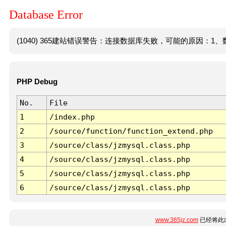
Database Error
(1040) 365建站错误警告：连接数据库失败，可能的原因：1、数
PHP Debug
No.
File
1
/index.php
2
/source/function/function_extend.php
3
/source/class/jzmysql.class.php
4
/source/class/jzmysql.class.php
5
/source/class/jzmysql.class.php
6
/source/class/jzmysql.class.php
www.365jz.com
已经将此