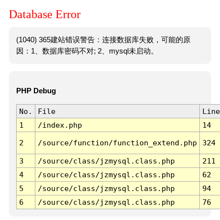
Database Error
(1040) 365建站错误警告：连接数据库失败，可能的原
因：1、数据库密码不对; 2、mysql未启动。
PHP Debug
No.
File
Line
1
/index.php
14
2
/source/function/function_extend.php
324
3
/source/class/jzmysql.class.php
211
4
/source/class/jzmysql.class.php
62
5
/source/class/jzmysql.class.php
94
6
/source/class/jzmysql.class.php
76