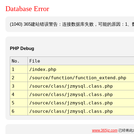
Database Error
(1040) 365建站错误警告：连接数据库失败，可能的原因：1、数
PHP Debug
No.
File
1
/index.php
2
/source/function/function_extend.php
3
/source/class/jzmysql.class.php
4
/source/class/jzmysql.class.php
5
/source/class/jzmysql.class.php
6
/source/class/jzmysql.class.php
www.365jz.com
已经将此