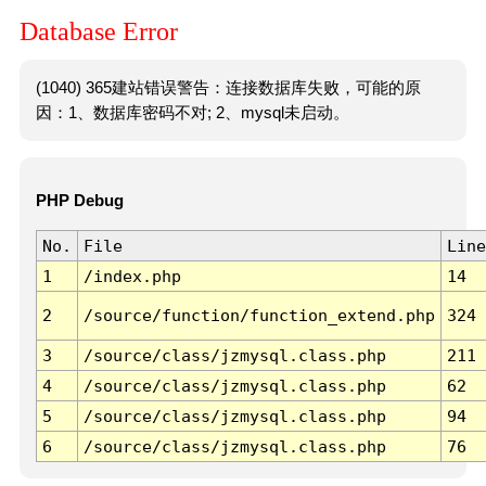
Database Error
(1040) 365建站错误警告：连接数据库失败，可能的原
因：1、数据库密码不对; 2、mysql未启动。
PHP Debug
No.
File
Line
1
/index.php
14
2
/source/function/function_extend.php
324
3
/source/class/jzmysql.class.php
211
4
/source/class/jzmysql.class.php
62
5
/source/class/jzmysql.class.php
94
6
/source/class/jzmysql.class.php
76