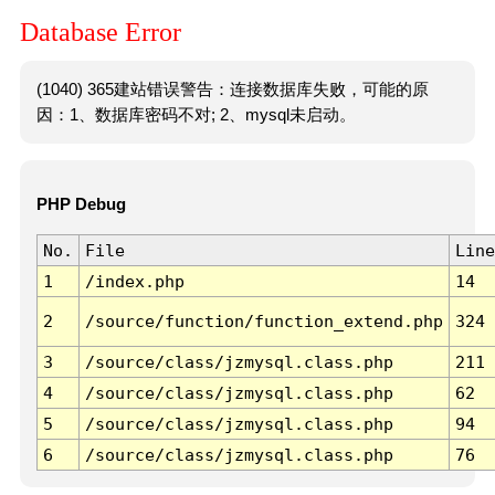
Database Error
(1040) 365建站错误警告：连接数据库失败，可能的原
因：1、数据库密码不对; 2、mysql未启动。
PHP Debug
No.
File
Line
1
/index.php
14
2
/source/function/function_extend.php
324
3
/source/class/jzmysql.class.php
211
4
/source/class/jzmysql.class.php
62
5
/source/class/jzmysql.class.php
94
6
/source/class/jzmysql.class.php
76