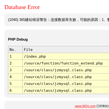
Database Error
(1040) 365建站错误警告：连接数据库失败，可能的原因：1、数
PHP Debug
No.
File
1
/index.php
2
/source/function/function_extend.php
3
/source/class/jzmysql.class.php
4
/source/class/jzmysql.class.php
5
/source/class/jzmysql.class.php
6
/source/class/jzmysql.class.php
www.365jz.com
已经将此