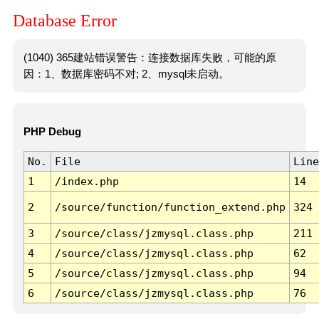
Database Error
(1040) 365建站错误警告：连接数据库失败，可能的原
因：1、数据库密码不对; 2、mysql未启动。
PHP Debug
No.
File
Line
1
/index.php
14
2
/source/function/function_extend.php
324
3
/source/class/jzmysql.class.php
211
4
/source/class/jzmysql.class.php
62
5
/source/class/jzmysql.class.php
94
6
/source/class/jzmysql.class.php
76