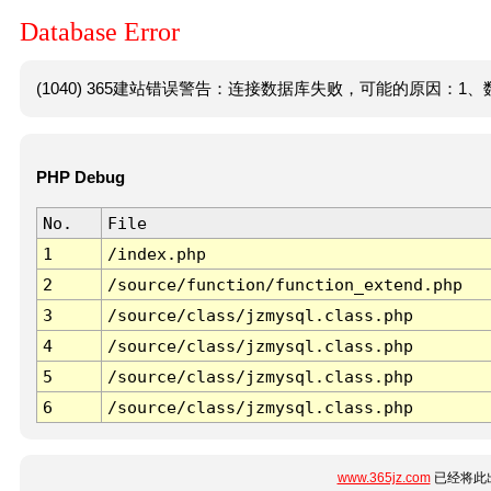
Database Error
(1040) 365建站错误警告：连接数据库失败，可能的原因：1、数
PHP Debug
No.
File
1
/index.php
2
/source/function/function_extend.php
3
/source/class/jzmysql.class.php
4
/source/class/jzmysql.class.php
5
/source/class/jzmysql.class.php
6
/source/class/jzmysql.class.php
www.365jz.com
已经将此