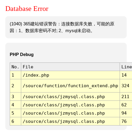
Database Error
(1040) 365建站错误警告：连接数据库失败，可能的原
因：1、数据库密码不对; 2、mysql未启动。
PHP Debug
No.
File
Line
1
/index.php
14
2
/source/function/function_extend.php
324
3
/source/class/jzmysql.class.php
211
4
/source/class/jzmysql.class.php
62
5
/source/class/jzmysql.class.php
94
6
/source/class/jzmysql.class.php
76