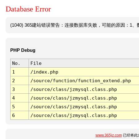
Database Error
(1040) 365建站错误警告：连接数据库失败，可能的原因：1、数
PHP Debug
No.
File
1
/index.php
2
/source/function/function_extend.php
3
/source/class/jzmysql.class.php
4
/source/class/jzmysql.class.php
5
/source/class/jzmysql.class.php
6
/source/class/jzmysql.class.php
www.365jz.com
已经将此