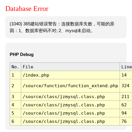
Database Error
(1040) 365建站错误警告：连接数据库失败，可能的原
因：1、数据库密码不对; 2、mysql未启动。
PHP Debug
No.
File
Line
1
/index.php
14
2
/source/function/function_extend.php
324
3
/source/class/jzmysql.class.php
211
4
/source/class/jzmysql.class.php
62
5
/source/class/jzmysql.class.php
94
6
/source/class/jzmysql.class.php
76