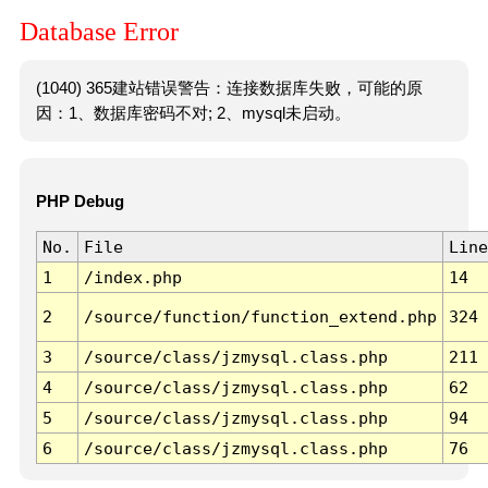
Database Error
(1040) 365建站错误警告：连接数据库失败，可能的原
因：1、数据库密码不对; 2、mysql未启动。
PHP Debug
No.
File
Line
1
/index.php
14
2
/source/function/function_extend.php
324
3
/source/class/jzmysql.class.php
211
4
/source/class/jzmysql.class.php
62
5
/source/class/jzmysql.class.php
94
6
/source/class/jzmysql.class.php
76