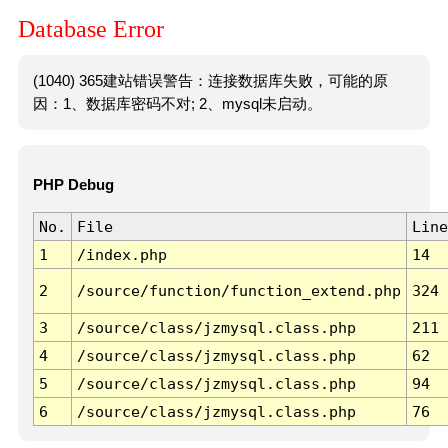
Database Error
(1040) 365建站错误警告：连接数据库失败，可能的原
因：1、数据库密码不对; 2、mysql未启动。
PHP Debug
No.
File
Line
1
/index.php
14
2
/source/function/function_extend.php
324
3
/source/class/jzmysql.class.php
211
4
/source/class/jzmysql.class.php
62
5
/source/class/jzmysql.class.php
94
6
/source/class/jzmysql.class.php
76